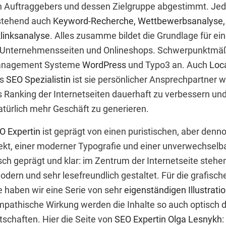
en Auftraggebers und dessen Zielgruppe abgestimmt. Jede
tehend auch
Keyword-Recherche, Wettbewerbsanalyse,
linksanalyse
. Alles zusamme bildet die Grundlage für e
r Unternehmensseiten und Onlineshops. Schwerpunktmäß
Management Systeme
WordPress
und Typo3 an. Auch
Loc
ls
SEO Spezialistin
ist sie persönlicher Ansprechpartner 
 Ranking der Internetseiten dauerhaft zu verbessern und
atürlich mehr Geschäft zu generieren.
O Expertin
ist geprägt von einen puristischen, aber den
t, einer moderner Typografie und einer unverwechselba
h geprägt und klar: im Zentrum der Internetseite stehen 
dern und sehr lesefreundlich gestaltet. Für die grafische
e haben wir eine Serie von sehr
eigenständigen Illustrati
mpathische Wirkung werden die Inhalte so auch optisch da
tschaften. Hier die Seite von
SEO Expertin Olga Lesnykh