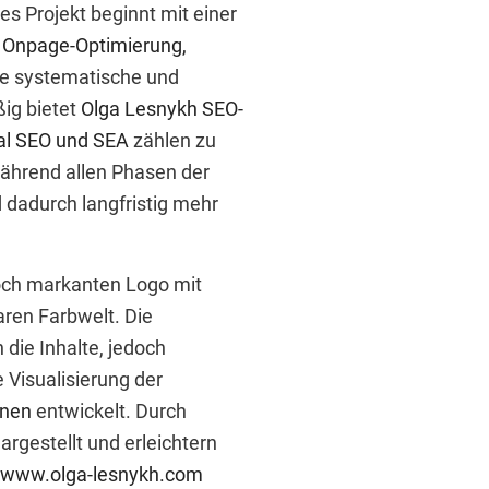
s Projekt beginnt mit einer
 Onpage-Optimierung,
ine systematische und
ig bietet
Olga Lesnykh
SEO-
al SEO und SEA
zählen zu
während allen Phasen der
 dadurch langfristig mehr
noch markanten Logo mit
ren Farbwelt. Die
die Inhalte, jedoch
 Visualisierung der
onen
entwickelt. Durch
rgestellt und erleichtern
:
www.olga-lesnykh.com