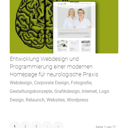
Entwicklung Webdesign und
Programmierung einer modernen
Homepage für neurologische Praxis
Webdesign
,
Corporate Design
,
Fotografie
,
Gestaltungskonzepte
,
Grafikdesign
,
Internet
,
Logo
Design
,
Relaunch
,
Websites
,
Wordpress
1
2
3
›
»
Seite 1 von 17