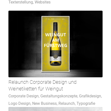
Texterstellung
,
Websites
Relaunch Corporate Design und
Weinetiketten für Weingut
Corporate Design
,
Gestaltungskonzepte
,
Grafikdesign
,
Logo Design
,
New Business
,
Relaunch
,
Typografie