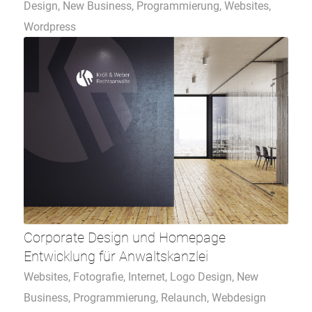
Design
,
New Business
,
Programmierung
,
Websites
,
Wordpress
Corporate Design und Homepage
Entwicklung für Anwaltskanzlei
Websites
,
Fotografie
,
Internet
,
Logo Design
,
New
Business
,
Programmierung
,
Relaunch
,
Webdesign