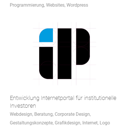
Programmierung
,
Websites
,
Wordpress
Entwicklung Internetportal für institutionelle
Investoren
Webdesign
,
Beratung
,
Corporate Design
,
Gestaltungskonzepte
,
Grafikdesign
,
Internet
,
Logo