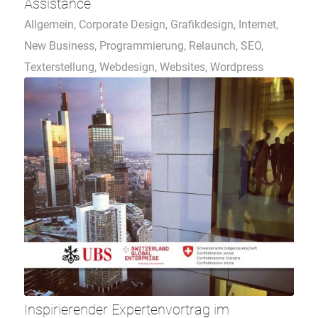
Assistance
Allgemein
,
Corporate Design
,
Grafikdesign
,
Internet
,
New Business
,
Programmierung
,
Relaunch
,
SEO
,
Texterstellung
,
Webdesign
,
Websites
,
Wordpress
Inspirierender Expertenvortrag im