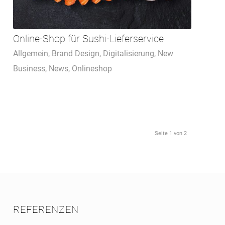
Online-Shop für Sushi-Lieferservice
Allgemein
,
Brand Design
,
Digitalisierung
,
New
Business
,
News
,
Onlineshop
Seite 1 von 2
REFERENZEN