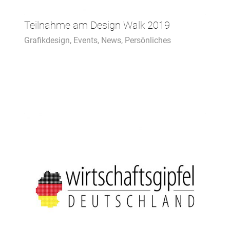
Teilnahme am Design Walk 2019
Grafikdesign
,
Events
,
News
,
Persönliches