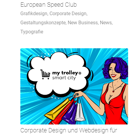
European Speed Club
Grafikdesign
,
Corporate Design
,
Gestaltungskonzepte
,
New Business
,
News
,
Typografie
Corporate Design und Webdesign für