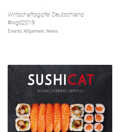
Wirtschaftsgipfel Deutschland
#wgd2019
Events
,
Allgemein
,
News