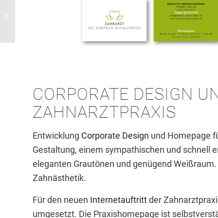
Fußgängerleitsystem für
die Stadt Kronberg
CORPORATE DESIGN
UN
ZAHNARZTPRAXIS
Entwicklung
Corporate Design
und Homepage für 
Gestaltung, einem sympathischen und schnell
eleganten Grautönen und genügend Weißraum. D
Zahnästhetik.
Für den neuen
Internetauftritt
der Zahnarztpraxi
umgesetzt. Die Praxishomepage ist selbstverstä