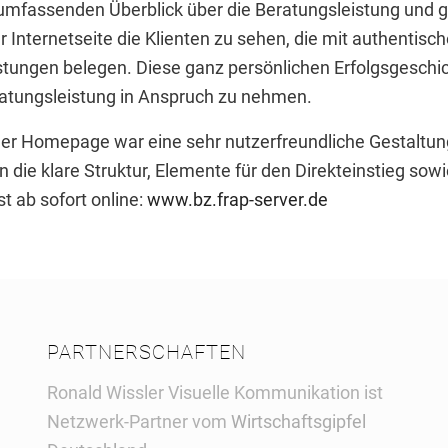
umfassenden Überblick über die Beratungsleistung und gi
r Internetseite die Klienten zu sehen, die mit authentisc
stungen belegen. Diese ganz persönlichen Erfolgsgeschi
ratungsleistung in Anspruch zu nehmen.
der Homepage war eine sehr nutzerfreundliche Gestaltung, 
en die klare Struktur, Elemente für den Direkteinstieg s
st ab sofort online:
www.bz.frap-server.de
PARTNERSCHAFTEN
Ronald Wissler Visuelle Kommunikation ist
Netzwerk-Partner vom
Wirtschaftsgipfel