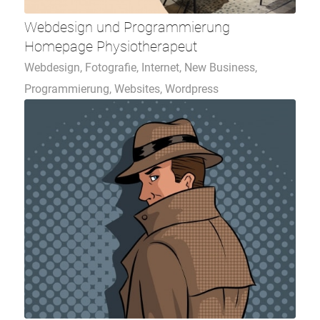
Webdesign und Programmierung
Homepage Physiotherapeut
Webdesign
,
Fotografie
,
Internet
,
New Business
,
Programmierung
,
Websites
,
Wordpress