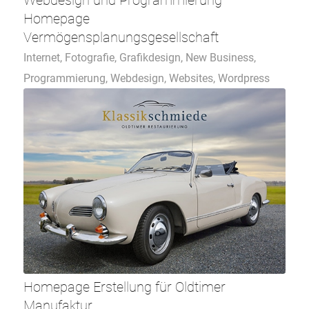
Webdesign und Programmierung
Homepage
Vermögensplanungsgesellschaft
Internet
,
Fotografie
,
Grafikdesign
,
New Business
,
Programmierung
,
Webdesign
,
Websites
,
Wordpress
Homepage Erstellung für Oldtimer
Manufaktur‎